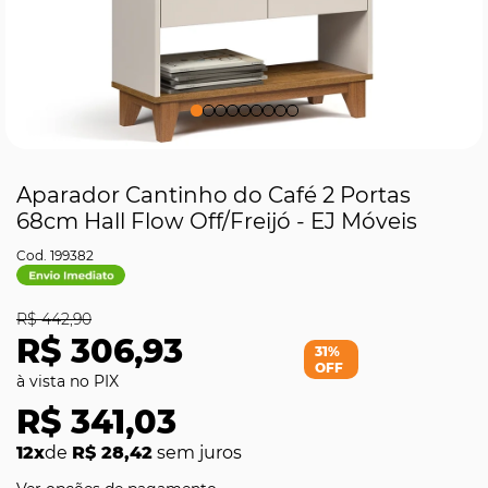
Aparador Cantinho do Café 2 Portas
68cm Hall Flow Off/Freijó - EJ Móveis
199382
R$ 442,90
R$ 306,93
31%
OFF
R$ 341,03
12x
de
R$ 28,42
sem juros