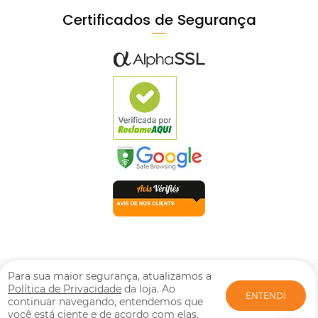
Certificados de Segurança
© Mpozenato Todos os direitos reservados. Proibida reprodução
Para sua maior segurança, atualizamos a
total ou parcial. Preços e estoque sujeito a alterações sem aviso
Política de Privacidade
da loja. Ao
ENTENDI
prévio. M. POZENATO LTDA | CNPJ: 08.417.266/0001-46. Rua:
continuar navegando, entendemos que
Fruxu-Serrano, 717 - Jardim Alto da Boa Vista - Arapongas - PR |
você está ciente e de acordo com elas.
CEP: 86706-761