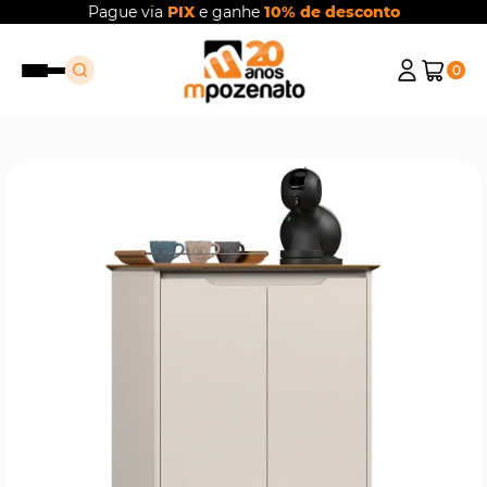
Pague via
PIX
e ganhe
10% de desconto
0