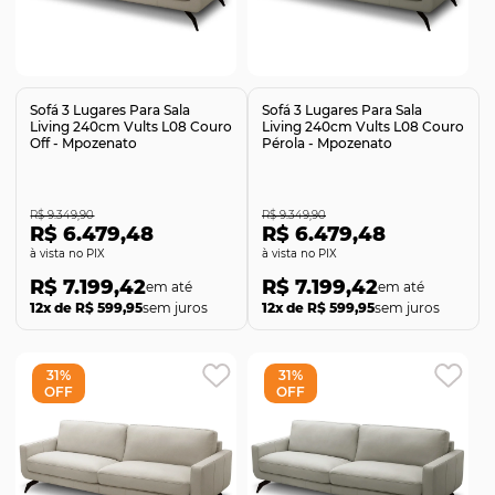
Comprar
Comprar
Sofá 3 Lugares Para Sala
Sofá 3 Lugares Para Sala
Living 240cm Vults L08 Couro
Living 240cm Vults L08 Couro
Off - Mpozenato
Pérola - Mpozenato
R$ 9.349,90
R$ 9.349,90
R$ 6.479,48
R$ 6.479,48
no PIX
no PIX
R$ 7.199,42
R$ 7.199,42
12x de R$ 599,95
sem juros
12x de R$ 599,95
sem juros
31%
31%
OFF
OFF