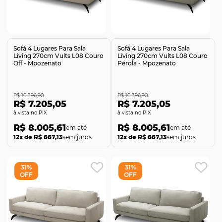
Comprar
Comprar
Sofá 4 Lugares Para Sala
Sofá 4 Lugares Para Sala
Living 270cm Vults L08 Couro
Living 270cm Vults L08 Couro
Off - Mpozenato
Pérola - Mpozenato
R$ 10.396,90
R$ 10.396,90
R$ 7.205,05
R$ 7.205,05
no PIX
no PIX
R$ 8.005,61
R$ 8.005,61
12x de R$ 667,13
sem juros
12x de R$ 667,13
sem juros
31%
31%
OFF
OFF