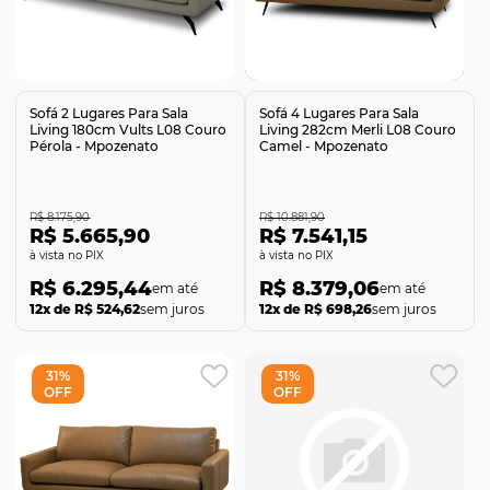
Comprar
Comprar
Sofá 2 Lugares Para Sala
Sofá 4 Lugares Para Sala
Living 180cm Vults L08 Couro
Living 282cm Merli L08 Couro
Pérola - Mpozenato
Camel - Mpozenato
R$ 8.175,90
R$ 10.881,90
R$ 5.665,90
R$ 7.541,15
no PIX
no PIX
R$ 6.295,44
R$ 8.379,06
12x de R$ 524,62
sem juros
12x de R$ 698,26
sem juros
31%
31%
OFF
OFF