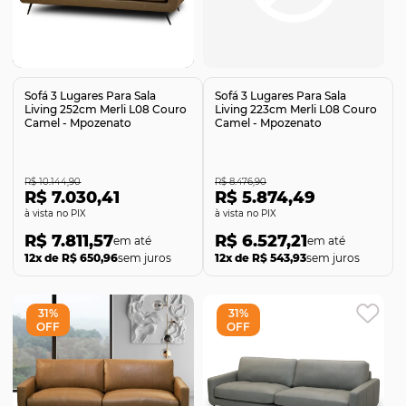
Comprar
Comprar
Sofá 3 Lugares Para Sala
Sofá 3 Lugares Para Sala
Living 252cm Merli L08 Couro
Living 223cm Merli L08 Couro
Camel - Mpozenato
Camel - Mpozenato
R$ 10.144,90
R$ 8.476,90
R$ 7.030,41
R$ 5.874,49
no PIX
no PIX
R$ 7.811,57
R$ 6.527,21
12x de R$ 650,96
sem juros
12x de R$ 543,93
sem juros
31%
31%
OFF
OFF