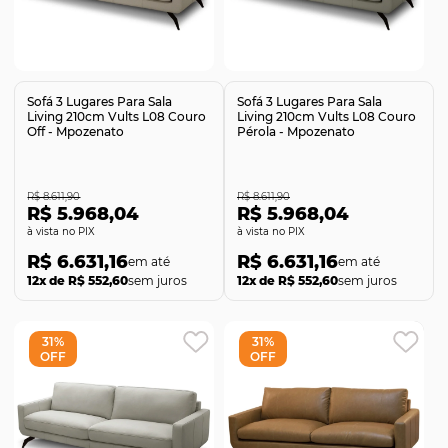
Comprar
Comprar
Sofá 3 Lugares Para Sala
Sofá 3 Lugares Para Sala
Living 210cm Vults L08 Couro
Living 210cm Vults L08 Couro
Off - Mpozenato
Pérola - Mpozenato
R$ 8.611,90
R$ 8.611,90
R$ 5.968,04
R$ 5.968,04
no PIX
no PIX
R$ 6.631,16
R$ 6.631,16
12x de R$ 552,60
sem juros
12x de R$ 552,60
sem juros
31%
31%
OFF
OFF