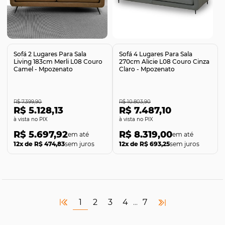
Comprar
Comprar
Sofá 2 Lugares Para Sala
Sofá 4 Lugares Para Sala
Living 183cm Merli L08 Couro
270cm Alicie L08 Couro Cinza
Camel - Mpozenato
Claro - Mpozenato
R$ 7.399,90
R$ 10.803,90
R$ 5.128,13
R$ 7.487,10
no PIX
no PIX
R$ 5.697,92
R$ 8.319,00
12x de R$ 474,83
sem juros
12x de R$ 693,25
sem juros
1
2
3
4
7
...