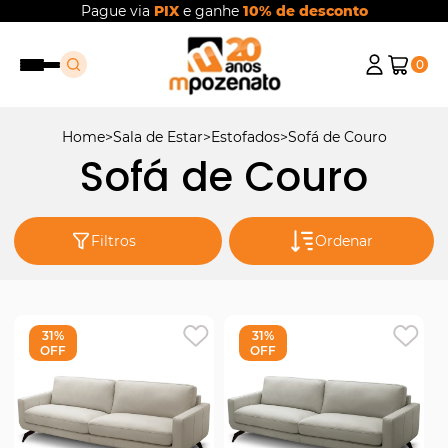
Pague via
PIX
e ganhe
10% de desconto
0
Home
Sala de Estar
Estofados
Sofá de Couro
Sofá de Couro
Filtros
Ordenar
31%
31%
OFF
OFF