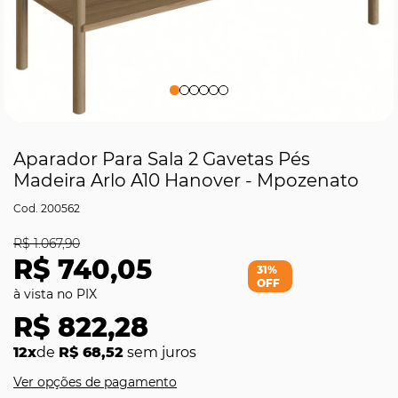
Aparador Para Sala 2 Gavetas Pés
Madeira Arlo A10 Hanover - Mpozenato
200562
R$ 1.067,90
R$ 740,05
31%
OFF
R$ 822,28
12x
de
R$ 68,52
sem juros
Ver opções de pagamento