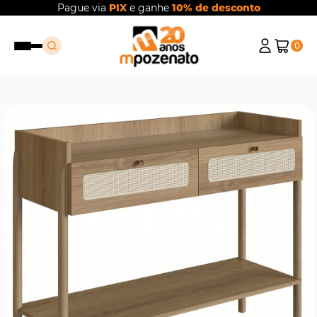
Pague via
PIX
e ganhe
10% de desconto
0