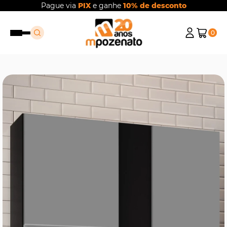
Pague via
PIX
e ganhe
10% de desconto
0