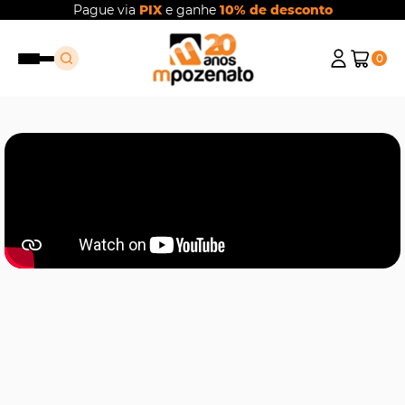
Pague via
PIX
e ganhe
10% de desconto
0