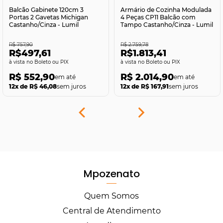
Balcão Gabinete 120cm 3
Armário de Cozinha Modulada
Portas 2 Gavetas Michigan
4 Peças CP11 Balcão com
Castanho/Cinza - Lumil
Tampo Castanho/Cinza - Lumil
R$ 757,90
R$ 2.759,78
R$497,61
R$1.813,41
no Boleto ou PIX
no Boleto ou PIX
R$ 552,90
R$ 2.014,90
12x de R$ 46,08
sem juros
12x de R$ 167,91
sem juros
Mpozenato
Quem Somos
Central de Atendimento