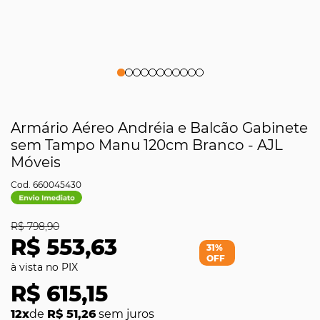
Armário Aéreo Andréia e Balcão Gabinete
sem Tampo Manu 120cm Branco - AJL
Móveis
660045430
R$ 798,90
R$ 553,63
31%
OFF
R$ 615,15
12x
de
R$ 51,26
sem juros