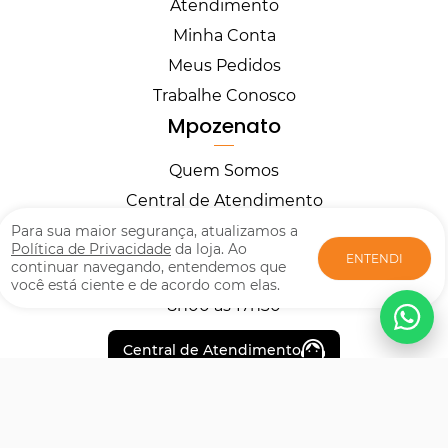
Atendimento
Minha Conta
Meus Pedidos
Trabalhe Conosco
Mpozenato
Quem Somos
Central de Atendimento
Horários
Para sua maior segurança, atualizamos a
Política de Privacidade
da loja. Ao
ENTENDI
continuar navegando, entendemos que
você está ciente e de acordo com elas.
Segunda à Sexta
8h00 às 17h30
Central de Atendimento
Formas de pagamento