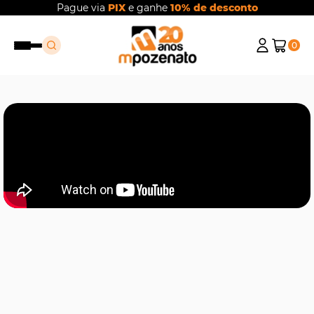
Pague via
PIX
e ganhe
10% de desconto
0