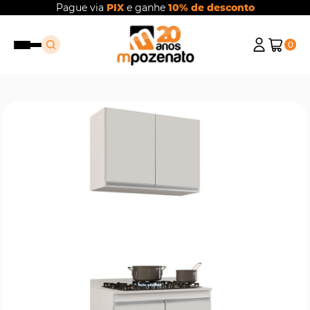
Pague via
PIX
e ganhe
10% de desconto
0