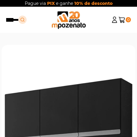
Pague via
PIX
e ganhe
10% de desconto
0