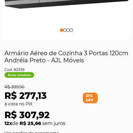
Armário Aéreo de Cozinha 3 Portas 120cm
Andréia Preto - AJL Móveis
82339
R$ 399,90
R$ 277,13
31%
OFF
R$ 307,92
12x
de
R$ 25,66
sem juros