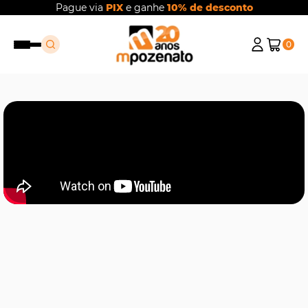
Pague via
PIX
e ganhe
10% de desconto
0