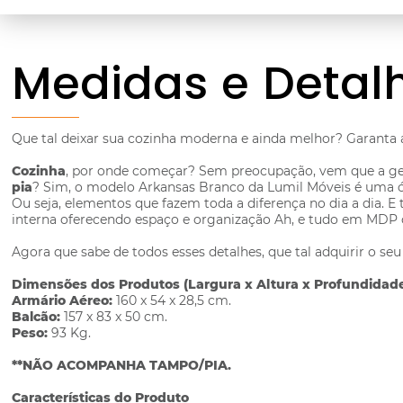
Medidas e Detal
Que tal deixar sua cozinha moderna e ainda melhor? Garanta
Cozinha
, por onde começar? Sem preocupação, vem que a gen
pia
? Sim, o modelo Arkansas Branco da Lumil Móveis é uma ót
Ou seja, elementos que fazem toda a diferença no dia a dia.
interna oferecendo espaço e organização Ah, e tudo em MDP
Agora que sabe de todos esses detalhes, que tal adquirir o se
Dimensões dos Produtos (Largura x Altura x Profundidade
Armário Aéreo:
160 x 54 x 28,5 cm.
Balcão:
157 x 83 x 50 cm.
Peso:
93 Kg.
**NÃO ACOMPANHA TAMPO/PIA.
Características do Produto