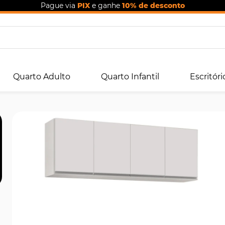
Pague via
PIX
e ganhe
10% de desconto
Quarto Adulto
Quarto Infantil
Escritóri