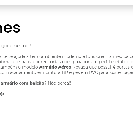
hes
 agora mesmo!!
te te ajuda a ter o ambiente moderno e funcional na medida ce
ima alternativa por 4 portas com puxador em perfil metálico c
 E também o modelo
Armário Aéreo
Nevada que possui 4 portas d
 com acabamento em pintura BP e pés em PVC para sustentaçã
u
armário com balcão
? Não perca!!
):