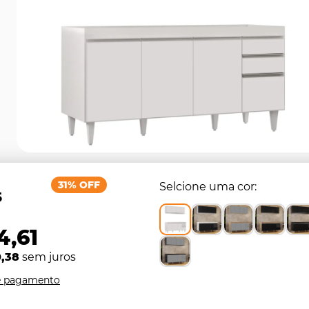
31% OFF
Selcione uma cor
5
4,61
0,38
sem juros
e pagamento