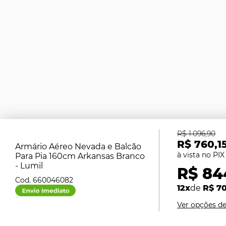
R$ 1.096,90
R$ 760,1
Armário Aéreo Nevada e Balcão
Para Pia 160cm Arkansas Branco
- Lumil
R$ 84
660046082
12x
de
R$ 7
Ver opções d