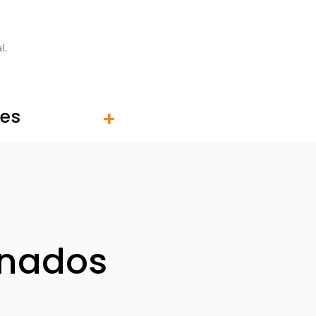
l.
tes
onados