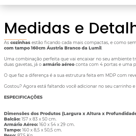
Medidas e Detal
As
cozinhas
estão ficando cada mais compactas, e como se
com tampo 160cm Áustria Branco da Lumil
.
Uma combinação perfeita que vai encaixar no seu ambiente tr
duas gavetas, já o
armário aéreo
conta com 4 portas e uma pra
O que faz a diferença é a sua estrutura feita em MDP com re
Gostou? Agora está faltando você adicionar no seu carrinho e 
ESPECIFICAÇÕES
Dimensões dos Produtos (Largura x Altura x Profundidad
Balcão:
157 x 83 x 50 cm.
Armário Aéreo:
160 x 54 x 29 cm.
Tampo:
160 x 8,5 x 50,5 cm.
Peso:
87,5 Kg.