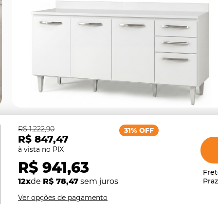
R$ 1.222,90
31% OFF
R$ 847,47
R$ 941,63
12x
de
R$ 78,47
sem juros
Ver opções de pagamento