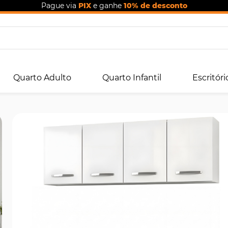
Pague via
PIX
e ganhe
10% de desconto
Quarto Adulto
Quarto Infantil
Escritóri