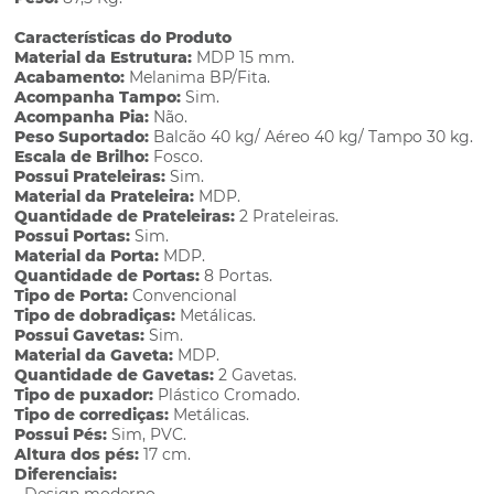
Características do Produto
Material da Estrutura:
MDP 15 mm.
Acabamento:
Melanima BP/Fita.
Acompanha Tampo:
Sim.
Acompanha Pia:
Não.
Peso Suportado:
Balcão 40 kg/ Aéreo 40 kg/ Tampo 30 kg.
Escala de Brilho:
Fosco.
Possui Prateleiras:
Sim.
Material da Prateleira:
MDP.
Quantidade de Prateleiras:
2 Prateleiras.
Possui Portas:
Sim.
Material da Porta:
MDP.
Quantidade de Portas:
8 Portas.
Tipo de Porta:
Convencional
Tipo de dobradiças:
Metálicas.
Possui Gavetas:
Sim.
Material da Gaveta:
MDP.
Quantidade de Gavetas:
2 Gavetas.
Tipo de puxador:
Plástico Cromado.
Tipo de corrediças:
Metálicas.
Possui Pés:
Sim, PVC.
Altura dos pés:
17 cm.
Diferenciais: