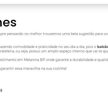
hes
mpre pensando no melhor trouxemos uma bela sugestão para v
azendo comodidade e praticidade no seu dia a dia, pois o
balcã
teleira, ou seja, possui um amplo espaço interno que vai te aju
vestimento em Melanina BP onde garante a durabilidade e quali
garantir essa maravilha na sua cozinha!
e)