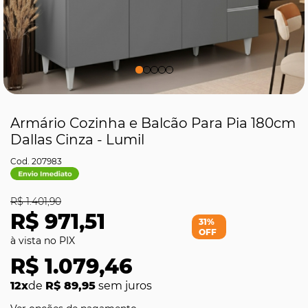
Armário Cozinha e Balcão Para Pia 180cm
Dallas Cinza - Lumil
207983
R$ 1.401,90
R$ 971,51
31%
OFF
R$ 1.079,46
12x
de
R$ 89,95
sem juros