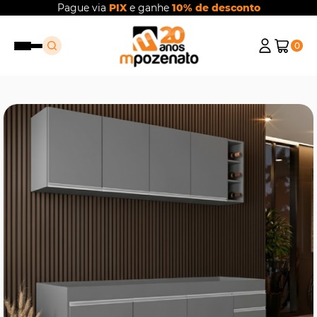
Pague via
PIX
e ganhe
10% de desconto
0