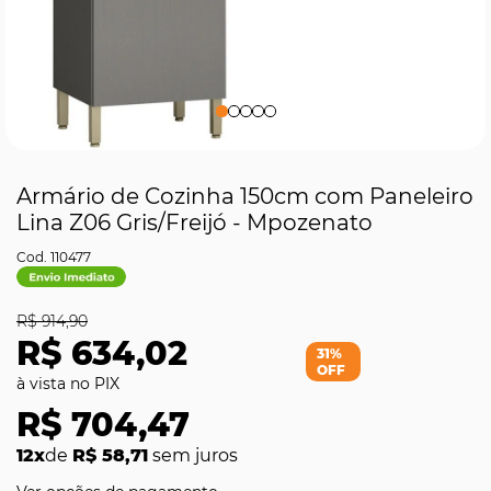
Armário de Cozinha 150cm com Paneleiro
Lina Z06 Gris/Freijó - Mpozenato
110477
R$ 914,90
R$ 634,02
31%
OFF
R$ 704,47
12x
de
R$ 58,71
sem juros