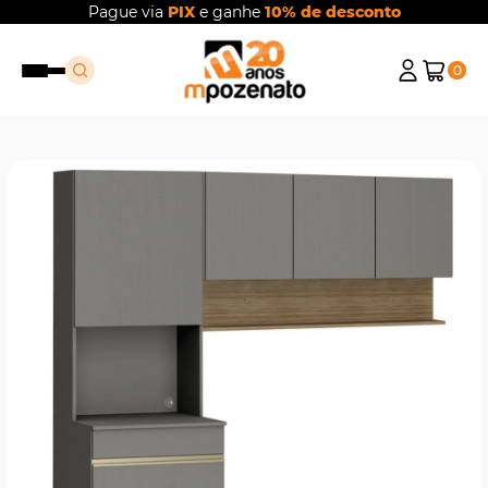
Pague via
PIX
e ganhe
10% de desconto
0