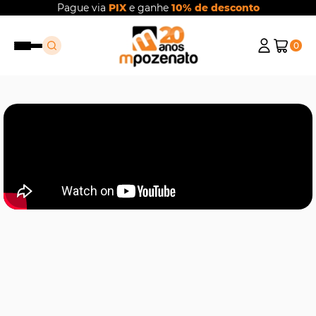
Pague via
PIX
e ganhe
10% de desconto
0