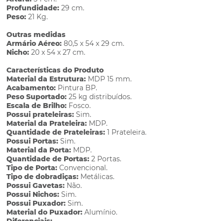
Profundidade:
29 cm.
Peso:
21 Kg.
Outras medidas
Armário Aéreo:
80,5 x 54 x 29 cm.
Nicho:
20 x 54 x 27 cm.
Características do Produto
Material da Estrutura:
MDP 15 mm.
Acabamento:
Pintura BP.
Peso Suportado:
25 kg distribuídos.
Escala de Brilho:
Fosco.
Possui prateleiras:
Sim.
Material da Prateleira:
MDP.
Quantidade de Prateleiras:
1 Prateleira.
Possui Portas:
Sim.
Material da Porta:
MDP.
Quantidade de Portas:
2 Portas.
Tipo de Porta:
Convencional.
Tipo de dobradiças:
Metálicas.
Possui Gavetas:
Não.
Possui Nichos:
Sim.
Possui Puxador:
Sim.
Material do Puxador:
Alumínio.