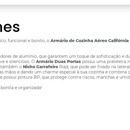
hes
co, funcional e bonito, o
Armário de Cozinha Aéreo Califórnia
dores de alumínio, que garantem um toque de sofisticação e du
e e silencioso. O
Armário Duas Portas
possui uma prateleira i
ha também o
Nicho Garrafeiro
Riad, que pode ser fixado na later
 das mãos e dando um charme especial à sua cozinha e combina 
 possui pintura BP, que protege contra riscos, manchas e umidad
bonita e organizada!