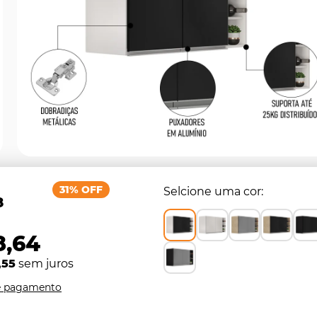
31% OFF
Selcione uma cor
8
8,64
,55
sem juros
e pagamento