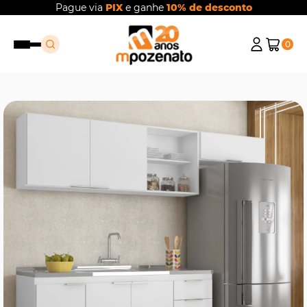
Pague via
PIX
e ganhe
10% de desconto
0