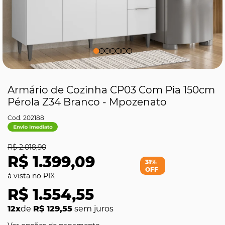
Armário de Cozinha CP03 Com Pia 150cm
Pérola Z34 Branco - Mpozenato
202188
R$ 2.018,90
R$ 1.399,09
31%
OFF
R$ 1.554,55
12x
de
R$ 129,55
sem juros