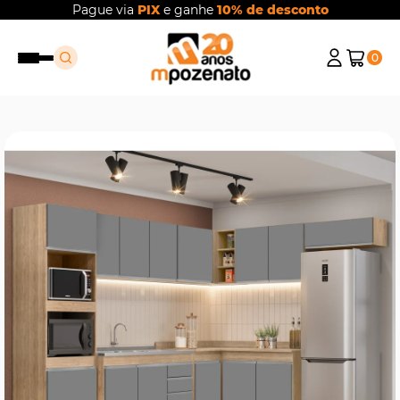
Pague via
PIX
e ganhe
10% de desconto
0