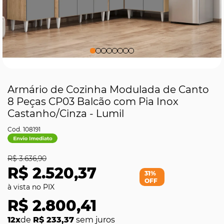
Armário de Cozinha Modulada de Canto
8 Peças CP03 Balcão com Pia Inox
Castanho/Cinza - Lumil
108191
R$ 3.636,90
R$ 2.520,37
31%
OFF
R$ 2.800,41
12x
de
R$ 233,37
sem juros