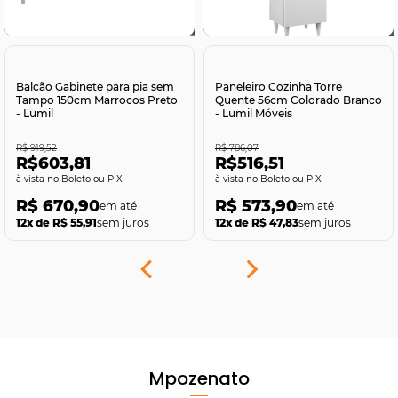
Comprar
Comprar
Balcão Gabinete para pia sem
Paneleiro Cozinha Torre
Tampo 150cm Marrocos Preto
Quente 56cm Colorado Branco
- Lumil
- Lumil Móveis
R$ 919,52
R$ 786,07
R$603,81
R$516,51
no Boleto ou PIX
no Boleto ou PIX
R$ 670,90
R$ 573,90
12x de R$ 55,91
sem juros
12x de R$ 47,83
sem juros
Mpozenato