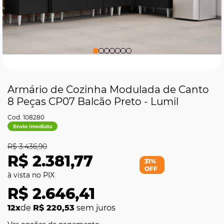
Armário de Cozinha Modulada de Canto
8 Peças CP07 Balcão Preto - Lumil
108280
R$ 3.436,90
R$ 2.381,77
31%
OFF
R$ 2.646,41
12x
de
R$ 220,53
sem juros