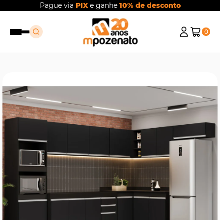
Pague via
PIX
e ganhe
10% de desconto
0