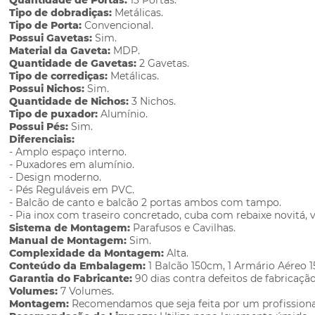
Quantidade de Portas:
13 Portas.
Tipo de dobradiças:
Metálicas.
Tipo de Porta:
Convencional.
Possui Gavetas:
Sim.
Material da Gaveta:
MDP.
Quantidade de Gavetas:
2 Gavetas.
Tipo de corrediças:
Metálicas.
Possui Nichos:
Sim.
Quantidade de Nichos:
3 Nichos.
Tipo de puxador:
Alumínio.
Possui Pés:
Sim.
Diferenciais:
- Amplo espaço interno.
- Puxadores em alumínio.
- Design moderno.
- Pés Reguláveis em PVC.
- Balcão de canto e balcão 2 portas ambos com tampo.
- Pia inox com traseiro concretado, cuba com rebaixe novitá, v
Sistema de Montagem:
Parafusos e Cavilhas.
Manual de Montagem:
Sim.
Complexidade da Montagem:
Alta.
Conteúdo da Embalagem:
1 Balcão 150cm, 1 Armário Aéreo 1
Garantia do Fabricante:
90 dias contra defeitos de fabricação
Volumes:
7 Volumes.
Montagem:
Recomendamos que seja feita por um profissiona