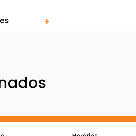
tes
onados
to
Horários