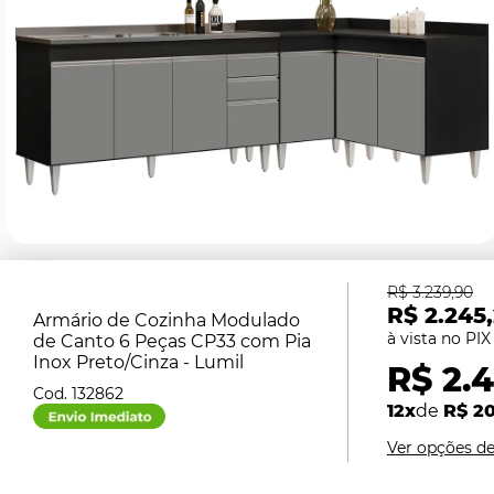
R$ 3.239,90
R$ 2.245
Armário de Cozinha Modulado
de Canto 6 Peças CP33 com Pia
Inox Preto/Cinza - Lumil
R$ 2.
132862
12x
de
R$ 2
Ver opções d