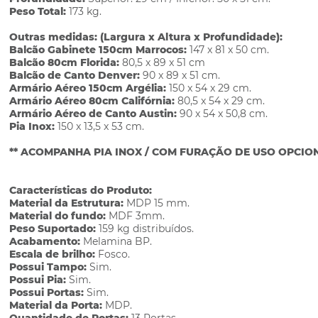
Peso Total:
173 kg.
Outras medidas: (Largura x Altura x Profundidade):
Balcão Gabinete 150cm Marrocos:
147 x 81 x 50 cm.
Balcão 80cm Florida:
80,5 x 89 x 51 cm
Balcão de Canto Denver:
90 x 89 x 51 cm.
Armário Aéreo 150cm Argélia:
150 x 54 x 29 cm.
Armário Aéreo 80cm Califórnia:
80,5 x 54 x 29 cm.
Armário Aéreo de Canto Austin:
90 x 54 x 50,8 cm.
Pia Inox:
150 x 13,5 x 53 cm.
** ACOMPANHA PIA INOX / COM FURAÇÃO DE USO OPCIO
Características do Produto:
Material da Estrutura:
MDP 15 mm.
Material do fundo:
MDF 3mm.
Peso Suportado:
159 kg distribuídos.
Acabamento:
Melamina BP.
Escala de brilho:
Fosco.
Possui Tampo:
Sim.
Possui Pia:
Sim.
Possui Portas:
Sim.
Material da Porta:
MDP.