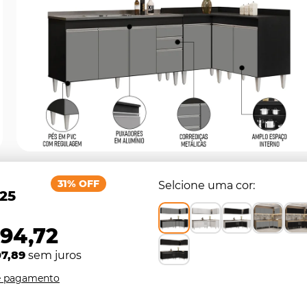
31% OFF
Selcione uma cor
,25
494,72
07,89
sem juros
e pagamento