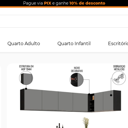
Pague via
PIX
e ganhe
10% de desconto
Quarto Adulto
Quarto Infantil
Escritóri