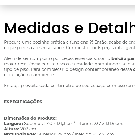
Medidas e Detal
Procura uma cozinha prática e funcional?! Então, acaba de e
o que precisa ao seu alcance. Composto por 6 peças inteligen
Além de ser composto por peças essenciais, como
balcão pa
maior resistência contra riscos e umidade, garantindo sua d
tipo de piso. Para completar, o design contemporâneo dessa
circulação no ambiente.
Então, aproveite cada centímetro do seu espaço com esse armá
ESPECIFICAÇÕES
Dimensões do Produto:
Largura:
Superior: 240 x 131,3 cm/ Inferior: 237 x 131,5 cm.
Altura:
202 cm.
Profundidade:
Superior: 29 cm / Inferior: 50 x 51 cm.