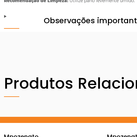
Recomendação de Limpeza:
Utilize pano levemente úmido.
Observações importan
Produtos Relaci
Mpozenato
Mpozena