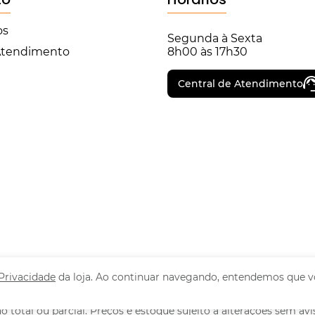
os
Segunda à Sexta
 Atendimento
8h00 às 17h30
Central de Atendimento
 Privacidade
da loja. Ao continuar navegando, entendemos que v
o total ou parcial. Preços e estoque sujeito a alterações sem a