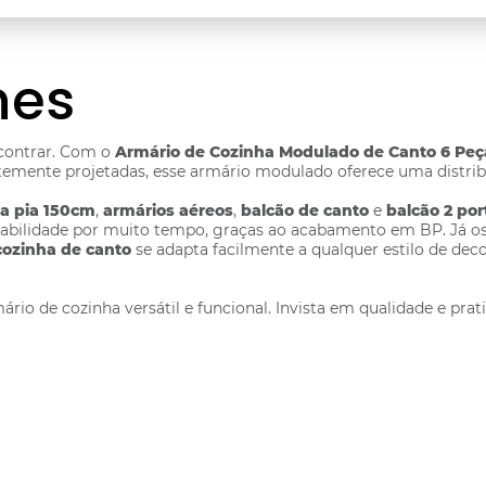
hes
ncontrar. Com o
Armário de Cozinha Modulado de Canto 6 Peç
temente projetadas, esse armário modulado oferece uma distribui
ra pia 150cm
,
armários aéreos
,
balcão de canto
e
balcão 2 por
urabilidade por muito tempo, graças ao acabamento em BP. Já o
cozinha de canto
se adapta facilmente a qualquer estilo de dec
rio de cozinha versátil e funcional. Invista em qualidade e pra