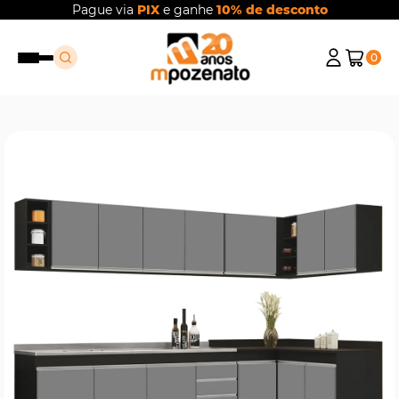
Pague via
PIX
e ganhe
10% de desconto
0