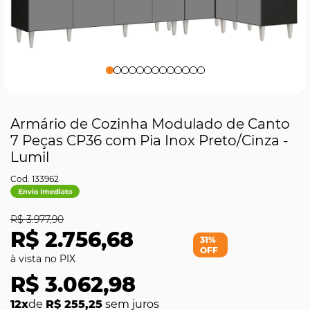
Armário de Cozinha Modulado de Canto
7 Peças CP36 com Pia Inox Preto/Cinza -
Lumil
133962
R$ 3.977,90
R$ 2.756,68
31%
OFF
R$ 3.062,98
12x
de
R$ 255,25
sem juros