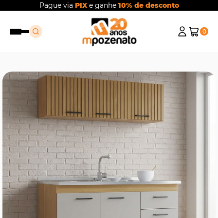
Pague via
PIX
e ganhe
10% de desconto
0