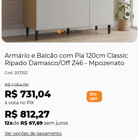
Armário e Balcão com Pia 120cm Classic
Ripado Damasco/Off Z46 - Mpozenato
207352
R$ 1.054,90
R$ 731,04
31%
OFF
R$ 812,27
12x
de
R$ 67,69
sem juros
Ver opções de pagamento