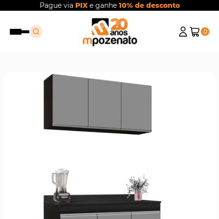
Pague via
PIX
e ganhe
10% de desconto
0