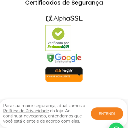
Certificados de Segurança
© Mpozenato Todos os direitos reservados. Proibida reprodução
Para sua maior segurança, atualizamos a
total ou parcial. Preços e estoque sujeito a alterações sem aviso
Política de Privacidade
da loja. Ao
ENTENDI
prévio. M. POZENATO LTDA | CNPJ: 08.417.266/0001-46. Rua:
continuar navegando, entendemos que
Fruxu-Serrano, 717 - Jardim Alto da Boa Vista - Arapongas - PR |
você está ciente e de acordo com elas.
CEP: 86706-761