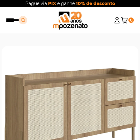
Pague via
PIX
e ganhe
10% de desconto
0