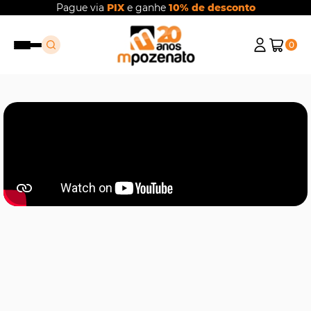
Pague via
PIX
e ganhe
10% de desconto
0