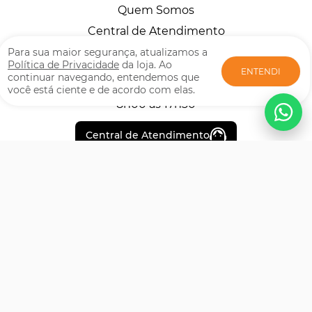
Quem Somos
Central de Atendimento
Horários
Para sua maior segurança, atualizamos a
Política de Privacidade
da loja. Ao
ENTENDI
continuar navegando, entendemos que
você está ciente e de acordo com elas.
Segunda à Sexta
8h00 às 17h30
Central de Atendimento
Formas de pagamento
Certificados de Segurança