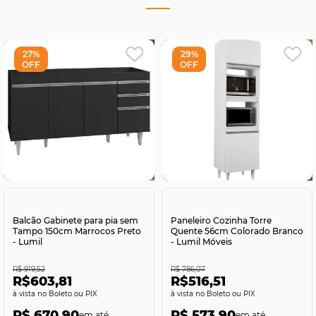
27%
29%
OFF
OFF
Comprar
Comprar
Balcão Gabinete para pia sem
Paneleiro Cozinha Torre
Tampo 150cm Marrocos Preto
Quente 56cm Colorado Branco
- Lumil
- Lumil Móveis
R$ 919,52
R$ 786,07
R$603,81
R$516,51
no Boleto ou PIX
no Boleto ou PIX
R$ 670,90
R$ 573,90