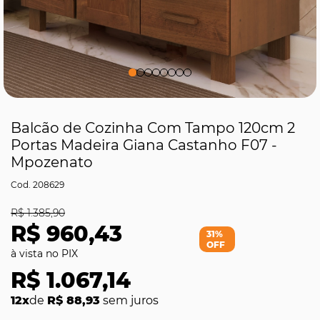
Balcão de Cozinha Com Tampo 120cm 2
Portas Madeira Giana Castanho F07 -
Mpozenato
208629
R$ 1.385,90
R$ 960,43
31%
OFF
R$ 1.067,14
12x
de
R$ 88,93
sem juros