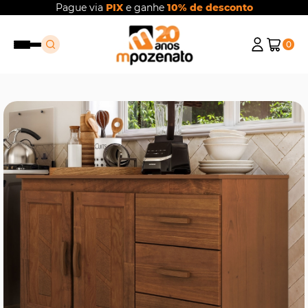
Pague via
PIX
e ganhe
10% de desconto
0