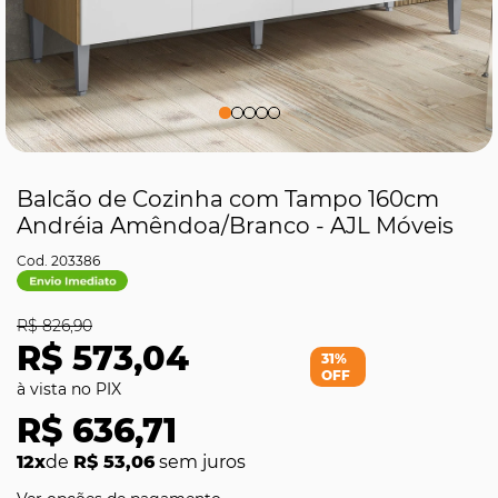
Balcão de Cozinha com Tampo 160cm
Andréia Amêndoa/Branco - AJL Móveis
203386
R$ 826,90
R$ 573,04
31%
OFF
R$ 636,71
12x
de
R$ 53,06
sem juros