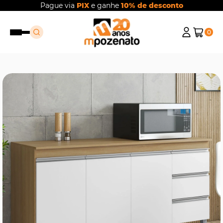
Pague via
PIX
e ganhe
10% de desconto
0