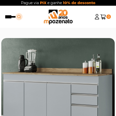
Pague via
PIX
e ganhe
10% de desconto
0