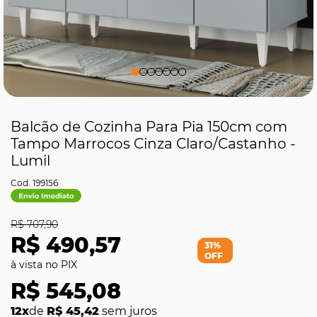
Balcão de Cozinha Para Pia 150cm com
Tampo Marrocos Cinza Claro/Castanho -
Lumil
199156
R$ 707,90
R$ 490,57
31%
OFF
R$ 545,08
12x
de
R$ 45,42
sem juros