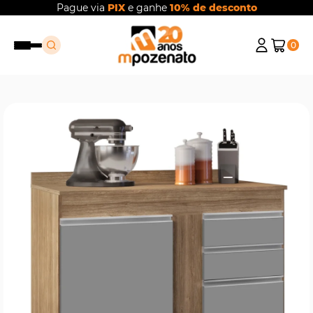
Pague via
PIX
e ganhe
10% de desconto
0