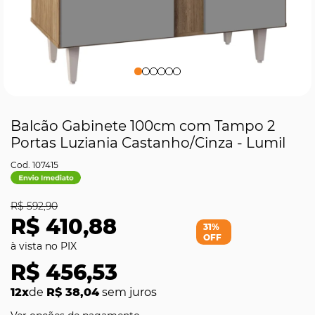
Balcão Gabinete 100cm com Tampo 2
Portas Luziania Castanho/Cinza - Lumil
107415
R$ 592,90
R$ 410,88
31%
OFF
R$ 456,53
12x
de
R$ 38,04
sem juros