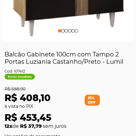
Balcão Gabinete 100cm com Tampo 2
Portas Luziania Castanho/Preto - Lumil
107412
R$ 588,90
R$ 408,10
31%
OFF
R$ 453,45
12x
de
R$ 37,79
sem juros