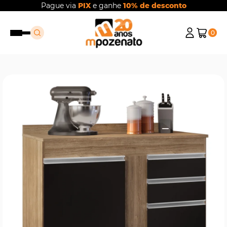
Pague via
PIX
e ganhe
10% de desconto
0