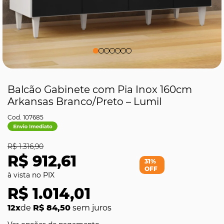
Balcão Gabinete com Pia Inox 160cm
Arkansas Branco/Preto – Lumil
107685
R$ 1.316,90
R$ 912,61
31%
OFF
R$ 1.014,01
12x
de
R$ 84,50
sem juros