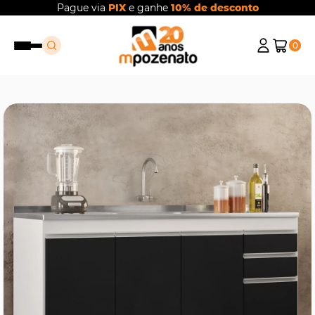
Pague via
PIX
e ganhe
10% de desconto
0