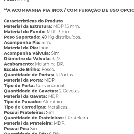
**A ACOMPANHA PIA INOX / COM FURAÇÃO DE USO OPCI
Características do Produto
Material da Estrutura:
MDP 15 mm.
Material do Fundo:
MDF 3 mm.
Peso Suportado:
40 Kg distribuídos.
Acompanha Pia:
Sim.
Material da Pia:
Inox.
Acompanha Válvula:
Sim.
Diâmetro da Válvula:
3.1/2.
Acabamento:
Melamina BP.
Escala de Brilho:
Fosco.
Quantidade de Portas:
4 Portas.
Material da Porta:
MDP.
Tipo de Porta:
Convencional.
Quantidade de Gavetas:
2 Gavetas.
Material da Gaveta:
MDP.
Tipo de Puxador:
Alumínio.
Tipo de Corrediças:
Metálicas.
Possui Prateleiras:
Sim.
Quantidade de Prateleiras:
1 Prateleira.
Material da Prateleira:
MDP.
Possui Pés:
Sim.