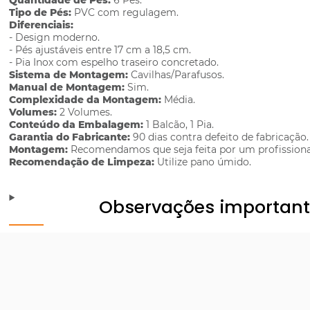
Quantidade de Pés:
6 Pés.
Tipo de Pés:
PVC com regulagem.
Diferenciais:
- Design moderno.
- Pés ajustáveis entre 17 cm a 18,5 cm.
- Pia Inox com espelho traseiro concretado.
Sistema de Montagem:
Cavilhas/Parafusos.
Manual de Montagem:
Sim.
Complexidade da Montagem:
Média.
Volumes:
2 Volumes.
Conteúdo da Embalagem:
1 Balcão, 1 Pia.
Garantia do Fabricante:
90 dias contra defeito de fabricação.
Montagem:
Recomendamos que seja feita por um profissiona
Recomendação de Limpeza:
Utilize pano úmido.
Observações importan