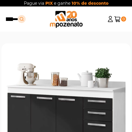
Pague via
PIX
e ganhe
10% de desconto
0