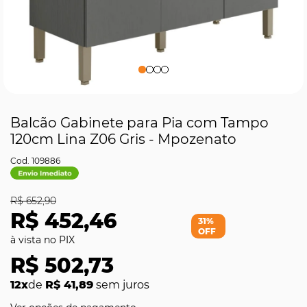
Balcão Gabinete para Pia com Tampo
120cm Lina Z06 Gris - Mpozenato
109886
R$ 652,90
R$ 452,46
31%
OFF
R$ 502,73
12x
de
R$ 41,89
sem juros