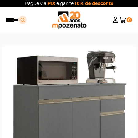
Pague via
PIX
e ganhe
10% de desconto
0