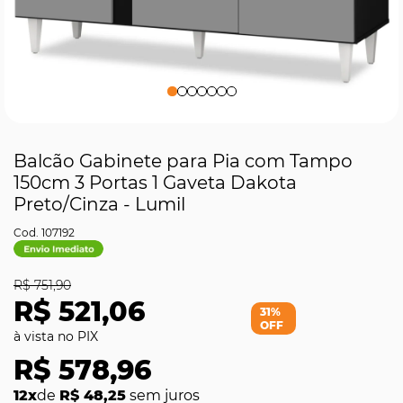
Balcão Gabinete para Pia com Tampo
150cm 3 Portas 1 Gaveta Dakota
Preto/Cinza - Lumil
107192
R$ 751,90
R$ 521,06
31%
OFF
R$ 578,96
12x
de
R$ 48,25
sem juros