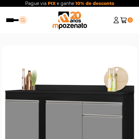
Pague via
PIX
e ganhe
10% de desconto
0