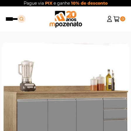
Pague via
PIX
e ganhe
10% de desconto
0