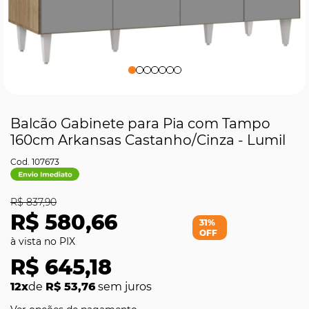
Balcão Gabinete para Pia com Tampo
160cm Arkansas Castanho/Cinza - Lumil
107673
R$ 837,90
R$ 580,66
31%
OFF
R$ 645,18
12x
de
R$ 53,76
sem juros