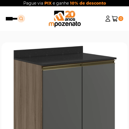
Pague via
PIX
e ganhe
10% de desconto
0