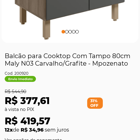
Balcão para Cooktop Com Tampo 80cm
Maly N03 Carvalho/Grafite - Mpozenato
200920
R$ 544,90
R$ 377,61
31%
OFF
R$ 419,57
12x
de
R$ 34,96
sem juros