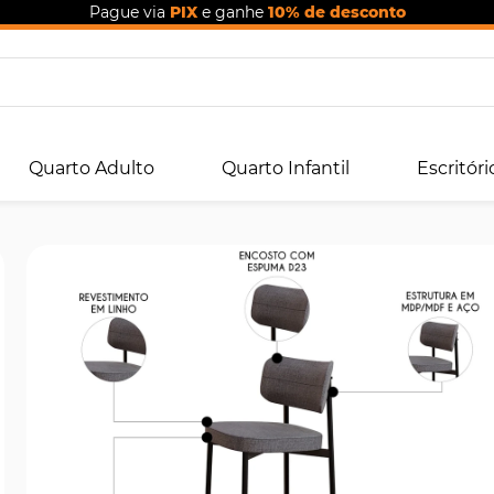
Pague via
PIX
e ganhe
10% de desconto
Quarto Adulto
Quarto Infantil
Escritóri