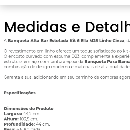
Medidas e Detal
A
Banqueta Alta Bar Estofada Kit 6 Ella M25 Linho Cinza
, 
O revestimento em linho oferece um toque sofisticado ao ki
O encosto curvado com espuma D23, complementa a experiênci
estrutura em aço com pintura epóxi da
Banqueta Para Banc
combinação de design moderno e materiais de alta qualidade
Garanta a sua, adicionando em seu carrinho de compras ago
Especificações
Dimensões do Produto
Largura:
44,2 cm.
Altura:
103,5 cm.
Profundidade:
44 cm.
Peso:
6,8 Kg cada.