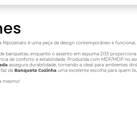
hes
da Mpozenato é uma peça de design contemporâneo e funcional, 
t de banquetas, enquanto o assento em espuma D33 proporciona 
a de conforto e estabilidade. Produzida com MDF/MDP no assen
ada
assegura durabilidade, tornando-a ideal para ambientes d
 faz da
Banqueta Cozinha
uma excelente escolha para quem bus
ra mesmo!