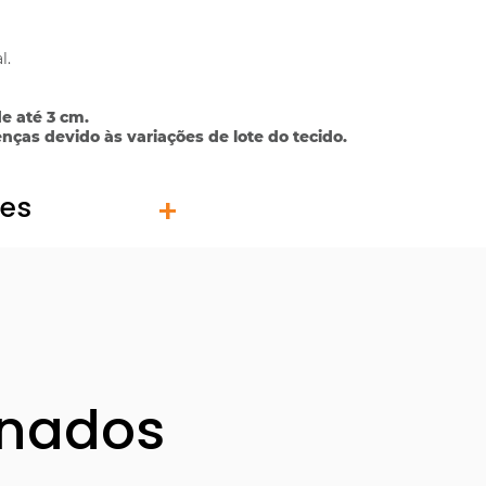
l.
e até 3 cm.
ças devido às variações de lote do tecido.
tes
onados