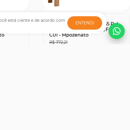
Comprar
ocê está ciente e de acordo com
ENTENDI
te Com
Rack Bancada Para TV 55 Pol
Sintético
150cm Lucca Off White/Freijó
to
C01 - Mpozenato
R$ 772,21
R$507,51
27% OFF
30% OFF
no Boleto ou PIX
R$ 563,90
s
12x de R$ 51,66
sem juros