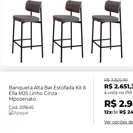
R$ 3.825,90
R$ 2.651,
Banqueta Alta Bar Estofada Kit 6
Ella M25 Linho Cinza -
Mpozenato
R$ 2.
201645
12x
de
R$ 2
Ver opções d