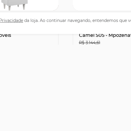
omprar
Comprar
 Privacidade
da loja. Ao continuar navegando, entendemos que v
 Cozinha Torre
Cama Queen Flutuan
6cm Colorado Branco
Cabeceira 160cm Lyra 
óveis
Camel S05 - Mpozena
R$ 3.144,61
1
R$2.066,31
29% OFF
leto ou PIX
no Boleto ou PIX
,90
R$ 2.295,90
47,83
sem juros
12x de R$ 191,33
sem juro