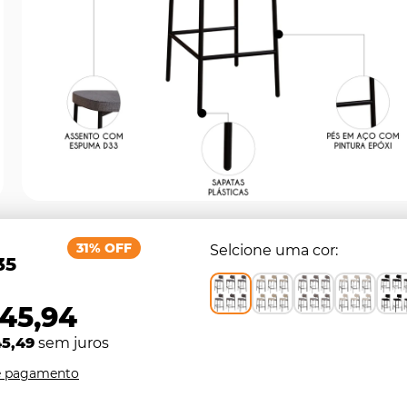
31% OFF
Selcione uma cor
35
945,94
45,49
sem juros
e pagamento