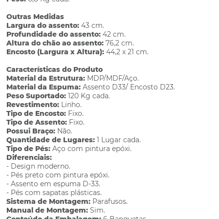
Outras Medidas
Largura do assento:
43 cm.
Profundidade do assento:
42 cm.
Altura do chão ao assento:
76,2 cm.
Encosto (Largura x Altura):
44,2 x 21 cm.
Características do Produto
Material da Estrutura:
MDP/MDF/Aço.
Material da Espuma:
Assento D33/ Encosto D23.
Peso Suportado:
120 Kg cada.
Revestimento:
Linho.
Tipo de Encosto:
Fixo.
Tipo de Assento:
Fixo.
Possui Braço:
Não.
Quantidade de Lugares:
1 Lugar cada.
Tipo de Pés:
Aço com pintura epóxi.
Diferenciais:
- Design moderno.
- Pés preto com pintura epóxi.
- Assento em espuma D-33.
- Pés com sapatas plásticas.
Sistema de Montagem:
Parafusos.
Manual de Montagem:
Sim.