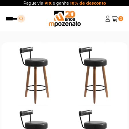
Pague via
PIX
e ganhe
10% de desconto
0