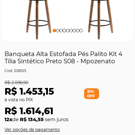
Banqueta Alta Estofada Pés Palito Kit 4
Tília Sintético Preto S08 - Mpozenato
208125
R$ 2.096,90
R$ 1.453,15
31%
OFF
R$ 1.614,61
12x
de
R$ 134,55
sem juros
Ver opções de pagamento