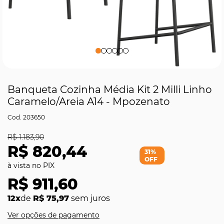
Banqueta Cozinha Média Kit 2 Milli Linho
Caramelo/Areia A14 - Mpozenato
203650
R$ 1.183,90
R$ 820,44
31%
OFF
R$ 911,60
12x
de
R$ 75,97
sem juros
Ver opções de pagamento