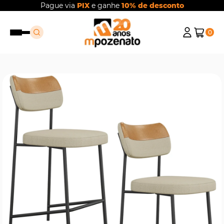
Pague via
PIX
e ganhe
10% de desconto
0