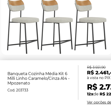
R$ 3.551,90
R$ 2.461
Banqueta Cozinha Média Kit 6
Milli Linho Caramelo/Cinza A14 -
Mpozenato
R$ 2.
203733
12x
de
R$ 22
Ver opções d