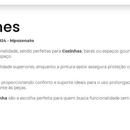
hes
 A14 - Mpozenato
nalidade, sendo perfeitas para
Cozinhas
, bares ou espaços gou
spaço.
bilidade superiores, enquanto a pintura epóxi assegura proteçã
 proporcionando conforto e suporte ideais para o uso prolonga
nte às peças.
inha
são a escolha perfeita para quem busca funcionalidade sem a