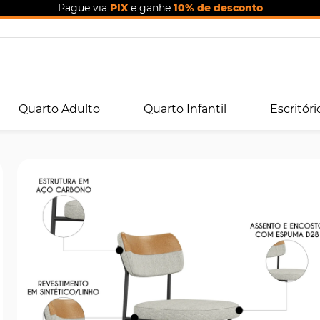
Pague via
PIX
e ganhe
10% de desconto
Quarto Adulto
Quarto Infantil
Escritóri