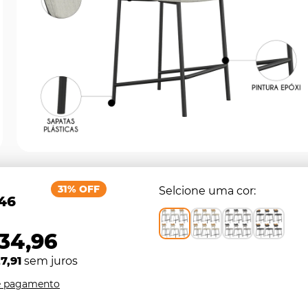
31% OFF
Selcione uma cor
,46
734,96
7,91
sem juros
e pagamento