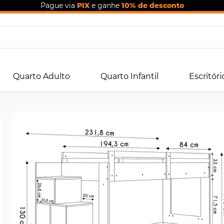
Pague via
PIX
e ganhe
10% de desconto
Quarto Adulto
Quarto Infantil
Escritóri