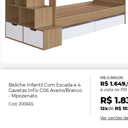
R$ 2.380,90
R$ 1.649
Beliche Infantil Com Escada e 4
Gavetas Infix C06 Aveiro/Branco
- Mpozenato
R$ 1.8
200665
12x
de
R$ 15
Ver opções d