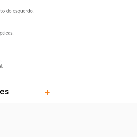
nto do esquerdo.
pticas.
.
l.
tes