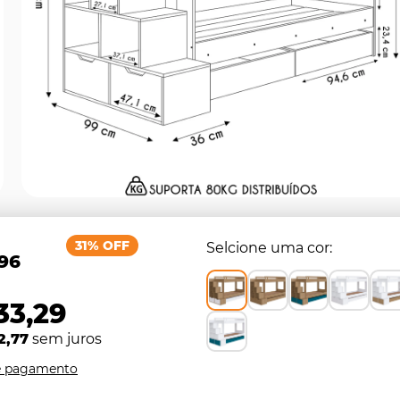
31% OFF
Selcione uma cor
,96
33,29
2,77
sem juros
e pagamento