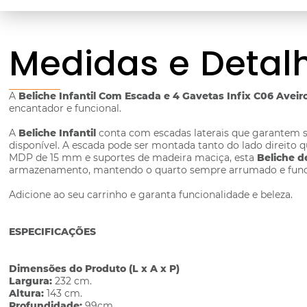
Medidas e Detal
A
Beliche Infantil Com Escada e 4 Gavetas Infix C06 Avei
encantador e funcional.
A
Beliche Infantil
conta com escadas laterais que garantem se
disponível. A escada pode ser montada tanto do lado direito
MDP de 15 mm e suportes de madeira maciça, esta
Beliche d
armazenamento, mantendo o quarto sempre arrumado e func
Adicione ao seu carrinho e garanta funcionalidade e beleza.
ESPECIFICAÇÕES
Dimensões do Produto (L x A x P)
Largura:
232 cm.
Altura:
143 cm.
Profundidade:
99cm.