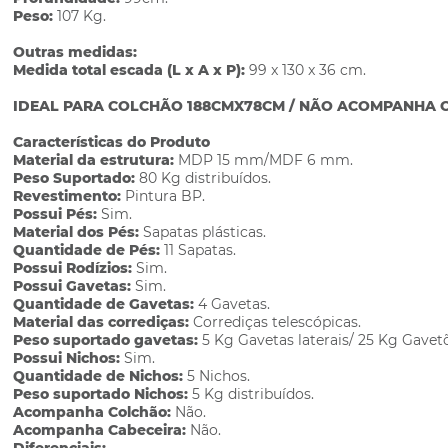
Peso:
107 Kg.
Outras medidas:
Medida total escada (L x A x P):
99 x 130 x 36 cm.
IDEAL PARA COLCHÃO 188CMX78CM / NÃO ACOMPANHA C
Características do Produto
Material da estrutura:
MDP 15 mm/MDF 6 mm.
Peso Suportado:
80 Kg distribuídos.
Revestimento:
Pintura BP.
Possui Pés:
Sim.
Material dos Pés:
Sapatas plásticas.
Quantidade de Pés:
11 Sapatas.
Possui Rodízios:
Sim.
Possui Gavetas:
Sim.
Quantidade de Gavetas:
4 Gavetas.
Material das corrediças:
Corrediças telescópicas.
Peso suportado gavetas:
5 Kg Gavetas laterais/ 25 Kg Gavet
Possui Nichos:
Sim.
Quantidade de Nichos:
5 Nichos.
Peso suportado Nichos:
5 Kg distribuídos.
Acompanha Colchão:
Não.
Acompanha Cabeceira:
Não.