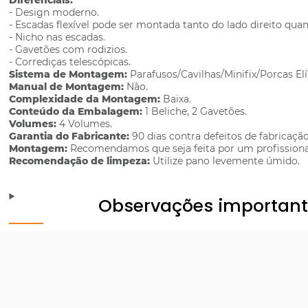
Diferenciais:
- Design moderno.
- Escadas flexível pode ser montada tanto do lado direito qua
- Nicho nas escadas.
- Gavetões com rodizios.
- Corrediças telescópicas.
Sistema de Montagem:
Parafusos/Cavilhas/Minifix/Porcas Elí
Manual de Montagem:
Não.
Complexidade da Montagem:
Baixa.
Conteúdo da Embalagem:
1 Beliche, 2 Gavetões.
Volumes:
4 Volumes.
Garantia do Fabricante:
90 dias contra defeitos de fabricação
Montagem:
Recomendamos que seja feita por um profissiona
Recomendação de limpeza:
Utilize pano levemente úmido.
Observações importan