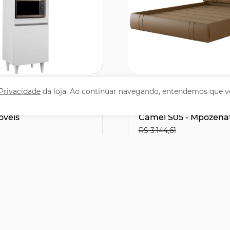
omprar
Comprar
 Privacidade
da loja. Ao continuar navegando, entendemos que v
 Cozinha Torre
Cama Queen Flutuan
6cm Colorado Branco
Cabeceira 160cm Lyra 
óveis
Camel S05 - Mpozena
R$ 3.144,61
1
R$2.066,31
29% OFF
leto ou PIX
no Boleto ou PIX
,90
R$ 2.295,90
47,83
sem juros
12x de R$ 191,33
sem juro