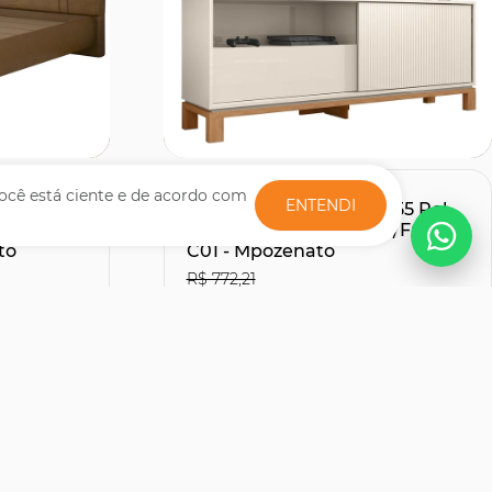
Comprar
ocê está ciente e de acordo com
ENTENDI
te Com
Rack Bancada Para TV 55 Pol
Sintético
150cm Lucca Off White/Freijó
to
C01 - Mpozenato
R$ 772,21
R$507,51
27% OFF
30% OFF
no Boleto ou PIX
R$ 563,90
s
12x de R$ 51,66
sem juros