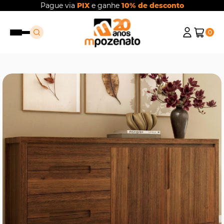
Pague via
PIX
e ganhe
10% de desconto
0