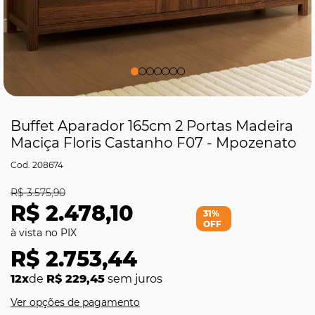
Buffet Aparador 165cm 2 Portas Madeira
Maciça Floris Castanho F07 - Mpozenato
208674
R$ 3.575,90
R$ 2.478,10
31%
OFF
R$ 2.753,44
12x
de
R$ 229,45
sem juros
Ver opções de pagamento