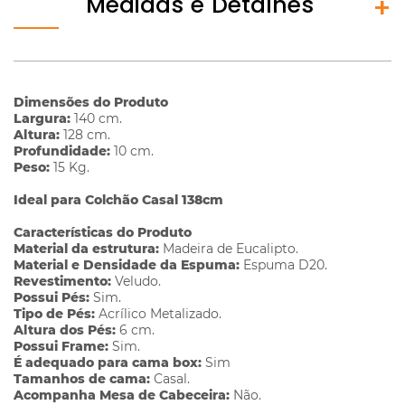
Medidas e Detalhes
Dimensões do Produto
Largura:
140 cm.
Altura:
128 cm.
Profundidade:
10 cm.
Peso:
15 Kg.
Ideal para Colchão Casal 138cm
Características do Produto
Material da estrutura:
Madeira de Eucalipto.
Material e Densidade da Espuma:
Espuma D20.
Revestimento:
Veludo.
Possui Pés:
Sim.
Tipo de Pés:
Acrílico Metalizado.
Altura dos Pés:
6 cm.
Possui Frame:
Sim.
É adequado para cama box:
Sim
Tamanhos de cama:
Casal.
Acompanha Mesa de Cabeceira:
Não.