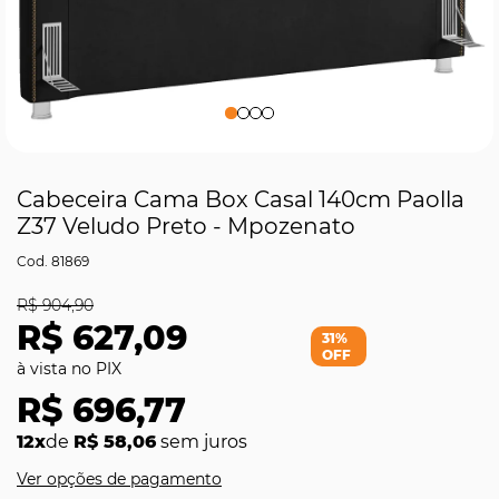
Cabeceira Cama Box Casal 140cm Paolla
Z37 Veludo Preto - Mpozenato
81869
R$ 904,90
R$ 627,09
31%
OFF
R$ 696,77
12x
de
R$ 58,06
sem juros
Ver opções de pagamento