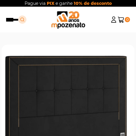
Pague via
PIX
e ganhe
10% de desconto
0