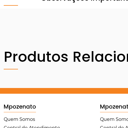
Produtos Relaci
Mpozenato
Mpozena
Quem Somos
Quem Som
Central de Atendimento
Central de