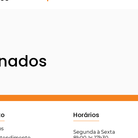
onados
to
Horários
os
Segunda à Sexta
 Atendimento
8h00 às 17h30