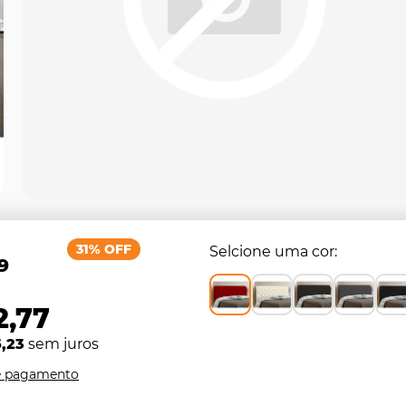
31% OFF
Selcione uma cor
9
2,77
,23
sem juros
e pagamento