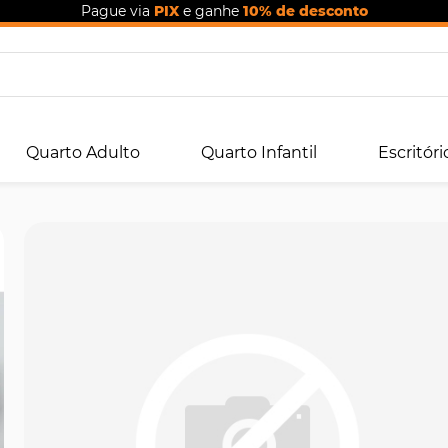
Pague via
PIX
e ganhe
10% de desconto
Quarto Adulto
Quarto Infantil
Escritóri