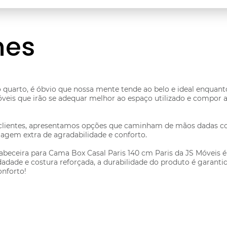
hes
o quarto, é óbvio que nossa mente tende ao belo e ideal enqua
veis que irão se adequar melhor ao espaço utilizado e compor 
 clientes, apresentamos opções que caminham de mãos dadas co
gagem extra de agradabilidade e conforto.
abeceira para Cama Box Casal Paris 140 cm Paris da JS Móveis 
adade e costura reforçada, a durabilidade do produto é garanti
onforto!