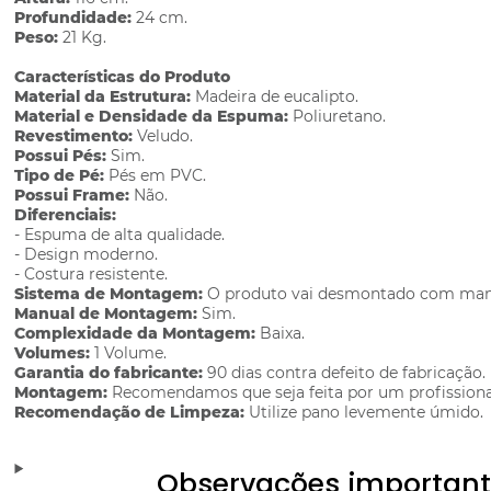
Profundidade:
24 cm.
Peso:
21 Kg.
Características do Produto
Material da Estrutura:
Madeira de eucalipto.
Material e Densidade da Espuma:
Poliuretano.
Revestimento:
Veludo.
Possui Pés:
Sim.
Tipo de Pé:
Pés em PVC.
Possui Frame:
Não.
Diferenciais:
- Espuma de alta qualidade.
- Design moderno.
- Costura resistente.
Sistema de Montagem:
O produto vai desmontado com manu
Manual de Montagem:
Sim.
Complexidade da Montagem:
Baixa.
Volumes:
1 Volume.
Garantia do fabricante:
90 dias contra defeito de fabricação.
Montagem:
Recomendamos que seja feita por um profissiona
Recomendação de Limpeza:
Utilize pano levemente úmido.
Observações importan