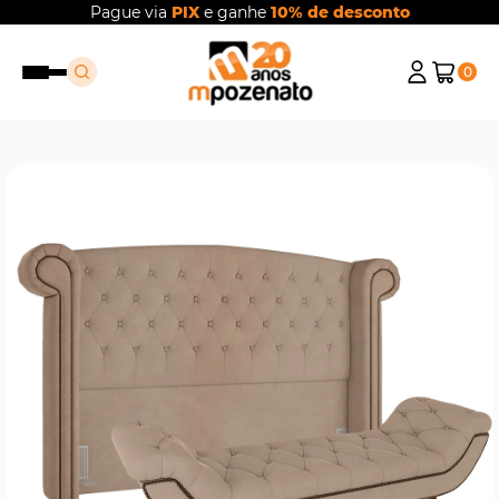
Pague via
PIX
e ganhe
10% de desconto
0