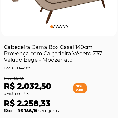
Cabeceira Cama Box Casal 140cm
Provença com Calçadeira Vêneto Z37
Veludo Bege - Mpozenato
660044987
R$ 2.932,90
R$ 2.032,50
31%
OFF
R$ 2.258,33
12x
de
R$ 188,19
sem juros