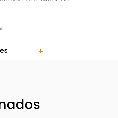
necessário apenas a fixação do frame.
.
l.
tes
onados