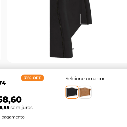
31% OFF
Selcione uma cor
74
58,60
6,55
sem juros
e pagamento