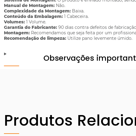
Sistema de Montagem:
O produto é enviado montado, sendo 
Manual de Montagem:
Não.
Complexidade da Montagem:
Baixa.
Conteúdo da Embalagem:
1 Cabeceira.
Volumes:
1 Volume.
Garantia do Fabricante:
90 dias contra defeitos de fabricação
Montagem:
Recomendamos que seja feita por um profissiona
Recomendação de limpeza:
Utilize pano levemente úmido.
Observações importan
Produtos Relaci