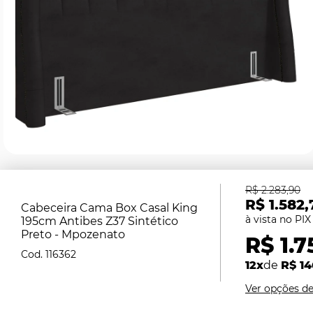
R$ 2.283,90
R$ 1.582,
Cabeceira Cama Box Casal King
195cm Antibes Z37 Sintético
Preto - Mpozenato
R$ 1.7
116362
12x
de
R$ 14
Ver opções d