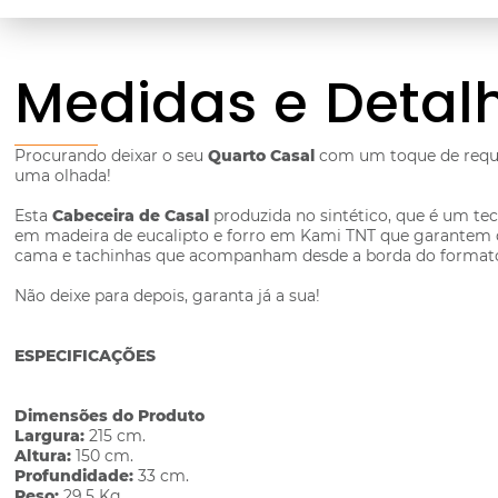
Medidas e Detal
Procurando deixar o seu
Quarto Casal
com um toque de requi
uma olhada!
Esta
Cabeceira de Casal
produzida no sintético, que é um teci
em madeira de eucalipto e forro em Kami TNT que garantem q
cama e tachinhas que acompanham desde a borda do format
Não deixe para depois, garanta já a sua!
ESPECIFICAÇÕES
Dimensões do Produto
Largura:
215 cm.
Altura:
150 cm.
Profundidade:
33 cm.
Peso:
29,5 Kg.