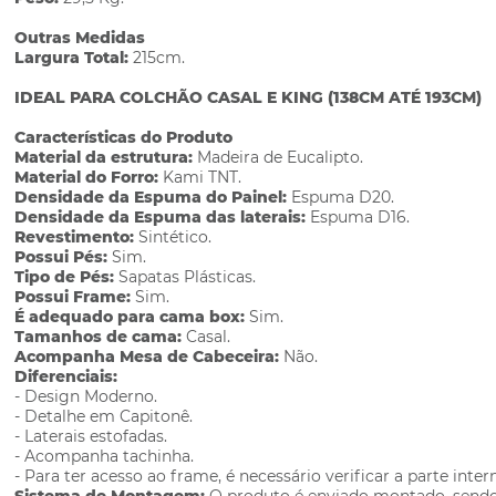
Outras Medidas
Largura Total:
215cm.
IDEAL PARA COLCHÃO CASAL E KING (138CM ATÉ 193CM)
Características do Produto
Material da estrutura:
Madeira de Eucalipto.
Material do Forro:
Kami TNT.
Densidade da Espuma do Painel:
Espuma D20.
Densidade da Espuma das laterais:
Espuma D16.
Revestimento:
Sintético.
Possui Pés:
Sim.
Tipo de Pés:
Sapatas Plásticas.
Possui Frame:
Sim.
É adequado para cama box:
Sim.
Tamanhos de cama:
Casal.
Acompanha Mesa de Cabeceira:
Não.
Diferenciais:
- Design Moderno.
- Detalhe em Capitonê.
- Laterais estofadas.
- Acompanha tachinha.
- Para ter acesso ao frame, é necessário verificar a parte inter