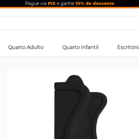
Pague via
PIX
e ganhe
10% de desconto
Quarto Adulto
Quarto Infantil
Escritóri