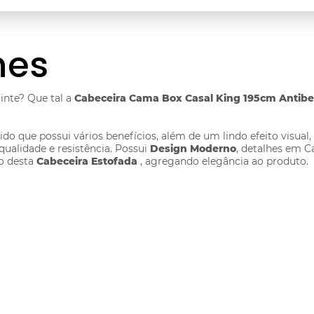
hes
nte? Que tal a
Cabeceira Cama Box Casal King 195cm Antibes
do que possui vários benefícios, além de um lindo efeito visual
ualidade e resistência. Possui
Design Moderno
, detalhes em C
o desta
Cabeceira Estofada
, agregando elegância ao produto.