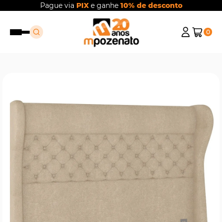
Pague via
PIX
e ganhe
10% de desconto
0