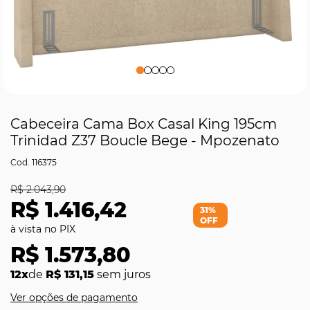
Cabeceira Cama Box Casal King 195cm
Trinidad Z37 Boucle Bege - Mpozenato
116375
R$ 2.043,90
R$ 1.416,42
31%
OFF
R$ 1.573,80
12x
de
R$ 131,15
sem juros
Ver opções de pagamento