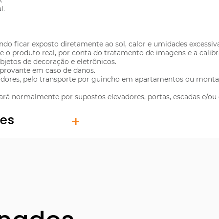
.
l.
do ficar exposto diretamente ao sol, calor e umidades excessiv
 o produto real, por conta do tratamento de imagens e a calib
jetos de decoração e eletrônicos.
mprovante em caso de danos.
evadores, pelo transporte por guincho em apartamentos ou mon
sará normalmente por supostos elevadores, portas, escadas e/ou 
tes