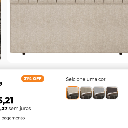
31% OFF
Selcione uma cor
9
,21
,27
sem juros
e pagamento