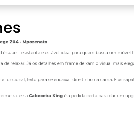
hes
Bege Z04 - Mpozenato
l
é super resistente e estável ideal para quem busca um móvel fi
 de relaxar. Já os detalhes em frame deixam o visual mais eleg
 funcional, feito para se encaixar direitinho na cama. E as sap
primeira, essa
Cabeceira King
é a pedida certa para dar um upg