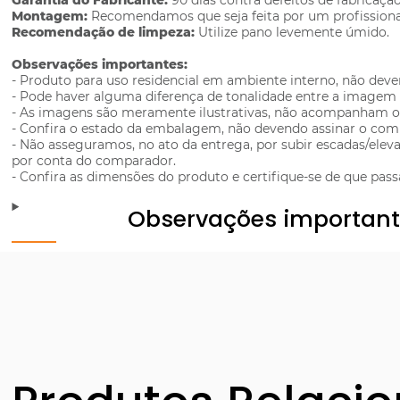
Garantia do Fabricante:
90 dias contra defeitos de fabricação
Montagem:
Recomendamos que seja feita por um profissiona
Recomendação de limpeza:
Utilize pano levemente úmido.
Observações importantes:
- Produto para uso residencial em ambiente interno, não deven
- Pode haver alguma diferença de tonalidade entre a imagem e
- As imagens são meramente ilustrativas, não acompanham ob
- Confira o estado da embalagem, não devendo assinar o co
- Não asseguramos, no ato da entrega, por subir escadas/el
por conta do comparador.
- Confira as dimensões do produto e certifique-se de que pas
Observações importan