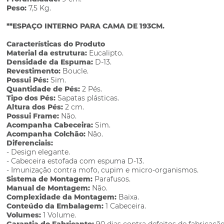
Peso:
7,5 Kg.
**ESPAÇO INTERNO PARA CAMA DE 193CM.
Características do Produto
Material da estrutura:
Eucalipto.
Densidade da Espuma:
D-13.
Revestimento:
Boucle.
Possui Pés:
Sim.
Quantidade de Pés:
2 Pés.
Tipo dos Pés:
Sapatas plásticas.
Altura dos Pés:
2 cm.
Possui Frame:
Não.
Acompanha Cabeceira:
Sim.
Acompanha Colchão:
Não.
Diferenciais:
- Design elegante.
- Cabeceira estofada com espuma D-13.
- Imunização contra mofo, cupim e micro-organismos.
Sistema de Montagem:
Parafusos.
Manual de Montagem:
Não.
Complexidade da Montagem:
Baixa.
Conteúdo da Embalagem:
1 Cabeceira.
Volumes:
1 Volume.