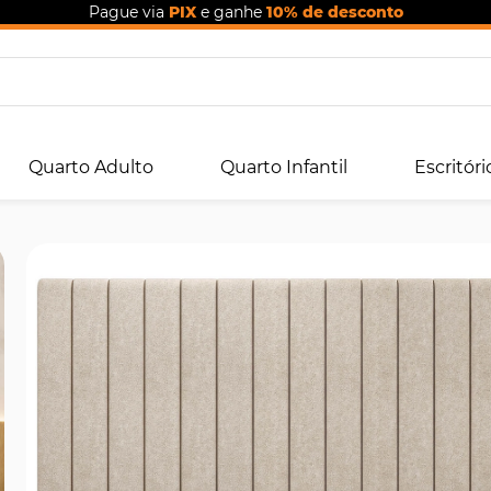
Pague via
PIX
e ganhe
10% de desconto
Quarto Adulto
Quarto Infantil
Escritóri