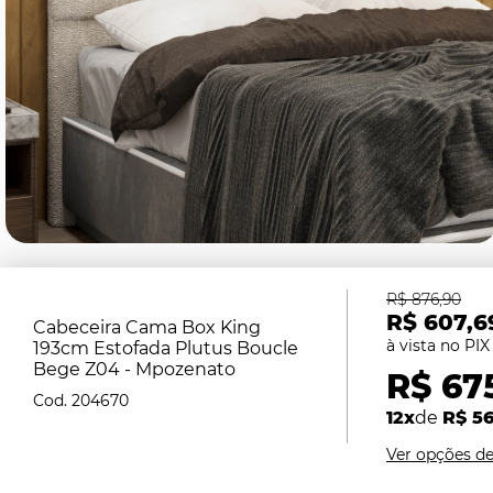
R$ 876,90
R$ 607,6
Cabeceira Cama Box King
193cm Estofada Plutus Boucle
Bege Z04 - Mpozenato
R$ 675
204670
12x
de
R$ 56
Ver opções d