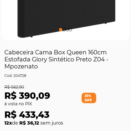
Cabeceira Cama Box Queen 160cm
Estofada Glory Sintético Preto Z04 -
Mpozenato
204728
R$ 562,90
R$ 390,09
31%
OFF
R$ 433,43
12x
de
R$ 36,12
sem juros