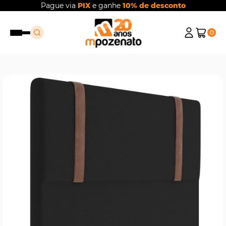
Pague via
PIX
e ganhe
10% de desconto
0