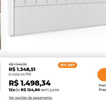
R$ 1.945,90
31% OFF
R$ 1.348,51
R$ 1.498,34
12x
de
R$ 124,86
sem juros
Ver opções de pagamento