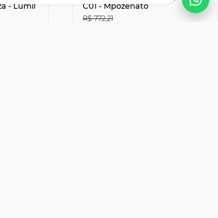
a - Lumil
C01 - Mpozenato
R$ 772,21
R$507,51
27% OFF
30% OFF
no Boleto ou PIX
R$ 563,90
s
12x de R$ 51,66
sem juros
Formas de pagamento