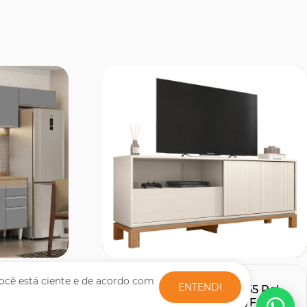
Comprar
ocê está ciente e de acordo com
ENTENDI
Modulada
Rack Bancada Para TV 55 Pol
com
150cm Lucca Off White/Freijó