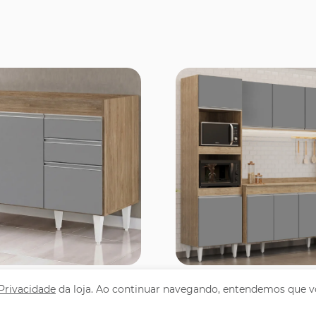
omprar
Comprar
 Privacidade
da loja. Ao continuar navegando, entendemos que v
abinete 120cm 3
Armário de Cozinha 
Gavetas Michigan
4 Peças CP11 Balcão 