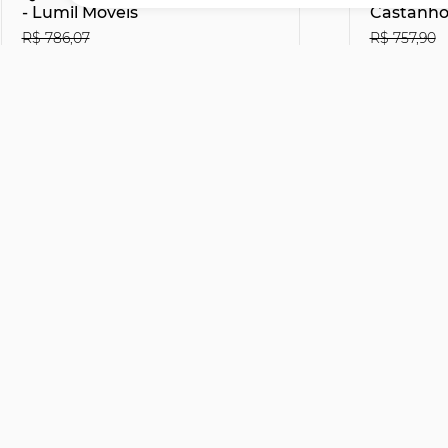
- Lumil Móveis
Castanho/
R$ 786,07
R$ 757,90
R$516,51
R$497,
29% OFF
no Boleto ou PIX
no Bo
R$ 573,90
R$ 552
12x de R$ 47,83
sem juros
12x de R$ 
Mpozenato
Mpozena