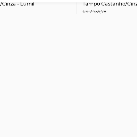
Cinza - Lumil
Tampo Castanho/Cinz
R$ 2.759,78
61
R$1.813,41
27% OFF
leto ou PIX
no Boleto ou PIX
,90
R$ 2.014,90
46,08
sem juros
12x de R$ 167,91
sem juro
to
Horários