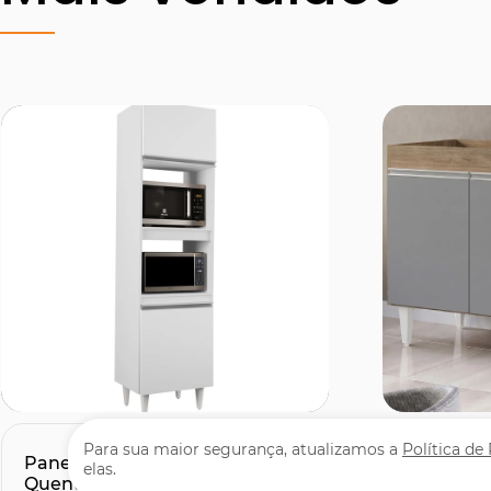
Comprar
C
Para sua maior segurança, atualizamos a
Política de
Paneleiro Cozinha Torre
Balcão G
elas.
Quente 56cm Colorado Branco
Portas 2 