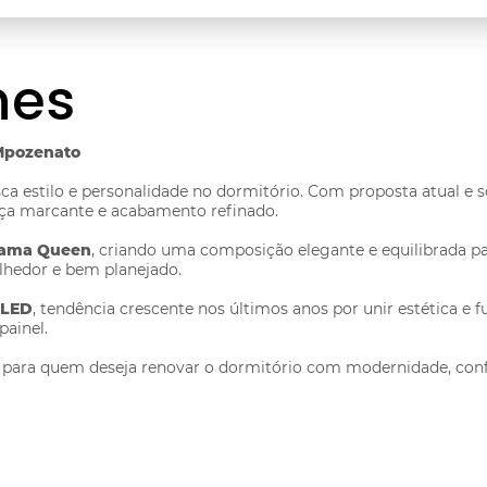
hes
Mpozenato
a estilo e personalidade no dormitório. Com proposta atual e s
nça marcante e acabamento refinado.
ama Queen
, criando uma composição elegante e equilibrada p
hedor e bem planejado.
 LED
, tendência crescente nos últimos anos por unir estética e f
painel.
a para quem deseja renovar o dormitório com modernidade, con