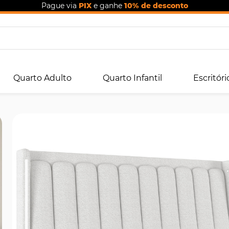
Pague via
PIX
e ganhe
10% de desconto
Quarto Adulto
Quarto Infantil
Escritóri