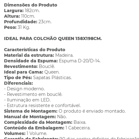
Dimensões do Produto
Largura:
182cm.
Altura:
110cm.
Profundidade:
23cm.
Peso:
31 Kg.
IDEAL PARA COLCHÃO QUEEN 158X198CM.
Características do Produto
Material da estrutura:
Madeira.
Densidade da Espuma:
Espuma D-20/D-14.
Revestimento:
Bouclê.
Ideal para Cama:
Queen.
Tipo de Pés:
Sapatas Plásticas.
Diferenciais:
- Design moderno.
- Revestimento em bouclê.
- Iluminação em LED.
- Estrutura resistente e confortável.
Sistema de Montagem:
O produto é enviado montado.
Manual de Montagem:
Não.
Complexidade da Montagem:
Baixa.
Conteúdo da Embalagem:
1 Cabeceira.
Volumes:
1 Volume.