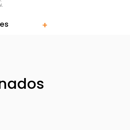
.
l.
tes
onados