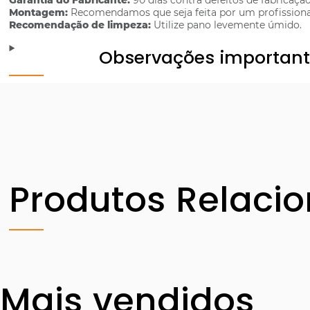
Garantia do Fabricante:
90 dias contra defeitos de fabricação
Montagem:
Recomendamos que seja feita por um profissiona
Recomendação de limpeza:
Utilize pano levemente úmido.
Observações importan
Produtos Relaci
Mais vendidos